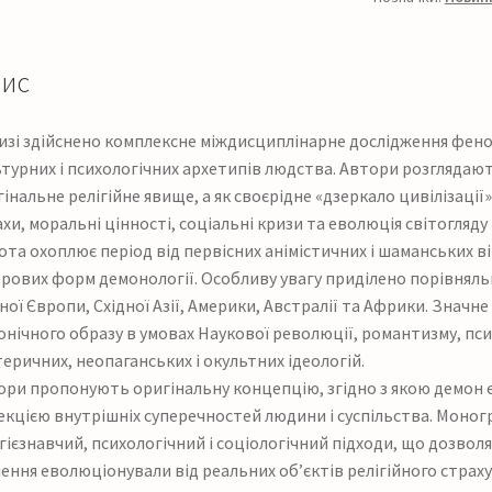
ис
низі здійснено комплексне міждисциплінарне дослідження фено
турних і психологічних архетипів людства. Автори розглядают
інальне релігійне явище, а як своєрідне «дзеркало цивілізації
хи, моральні цінності, соціальні кризи та еволюція світогляду р
та охоплює період від первісних анімістичних і шаманських в
рових форм демонології. Особливу увагу приділено порівняль
ної Європи, Східної Азії, Америки, Австралії та Африки. Значн
нічного образу в умовах Наукової революції, романтизму, псих
еричних, неопаганських і окультних ідеологій.
ори пропонують оригінальну концепцію, згідно з якою демон є
екцією внутрішніх суперечностей людини і суспільства. Моног
гієзнавчий, психологічний і соціологічний підходи, що дозволя
ення еволюціонували від реальних об’єктів релігійного страху