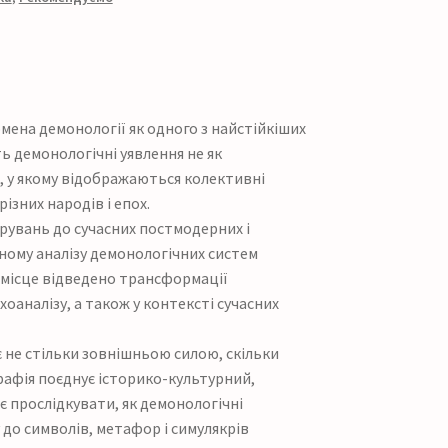
мена демонології як одного з найстійкіших
ь демонологічні уявлення не як
», у якому відображаються колективні
ізних народів і епох.
ірувань до сучасних постмодерних і
ному аналізу демонологічних систем
е місце відведено трансформації
оаналізу, а також у контексті сучасних
 не стільки зовнішньою силою, скільки
рафія поєднує історико-культурний,
є прослідкувати, як демонологічні
 до символів, метафор і симулякрів