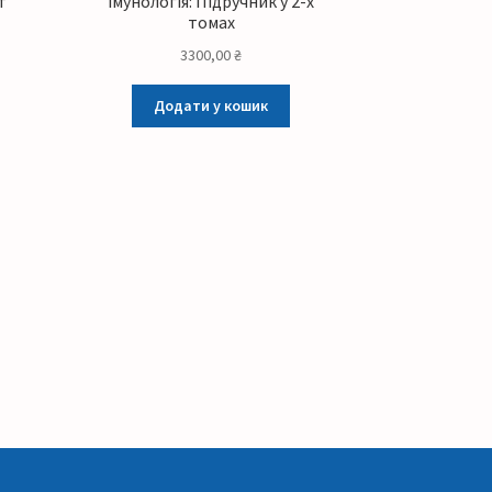
т
імунологія: Підручник у 2-х
томах
3300,00
₴
Додати у кошик