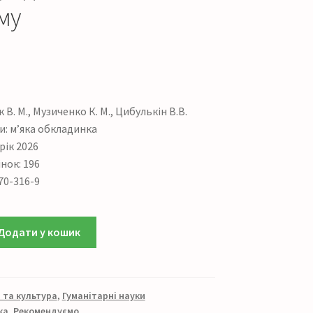
му
В. М., Музиченко К. М., Цибулькін В.В.
: м’яка обкладинка
рік 2026
нок: 196
70-316-9
Додати у кошик
я та культура
,
Гуманітарні науки
ка
,
Рекомендуємо