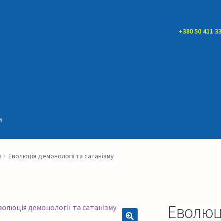
+380 50 411 33
и
и
Еволюція демонології та сатанізму
Еволюці