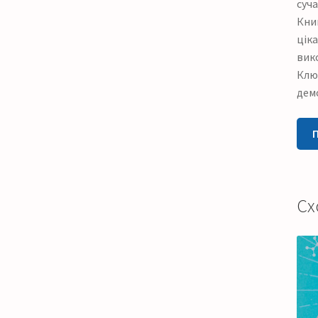
суча
Книг
ціка
вико
Ключ
дем
Сх