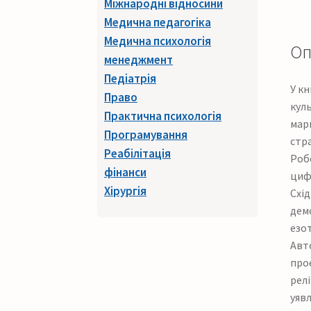
Міжнародні відносини
Медична педагогіка
Медична психологія
Оп
менеджмент
Педіатрія
У к
Право
куль
Практична психологія
марг
Програмування
стра
Реабілітація
Робо
фінанси
циф
Хірургія
Схід
демо
езот
Авт
про
релі
уявл