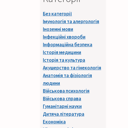
Без категорії
Імунологія та алергологія
Іноземні мови
Інфекційні хвороби
Інформаційна безпека
Історія медицини
Історія та культура
Акушерство та гінекологія
Анатомія та фізіологія
людини
Військова психологія
Військова справа
Гуманітарні науки
Дитяча література
Економіка