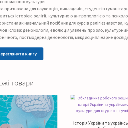
сної масової культури.
а призначена для науковців, викладачів, студентів гуманітарни
виться історією релігії, культурною антропологією та психол
ристана як навчальний посібник для курсів релігієзнавства, кул
ові слова: демонологія, еволюція уявлень про зло, культурний
онічного, постмодерна демонологія, міждисциплінарне дослі
Переглянути книгу
ожі товари
Історія України та українсь