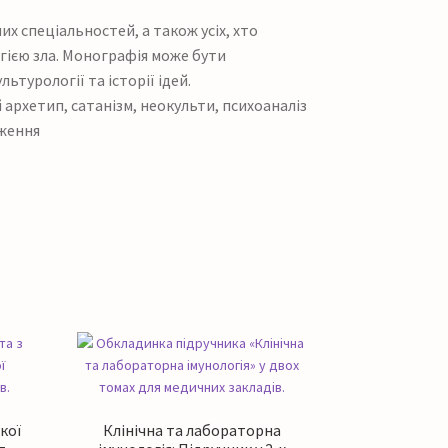
х спеціальностей, а також усіх, хто
огією зла. Монографія може бути
ьтурології та історії ідей.
 архетип, сатанізм, неокульти, психоаналіз
дження
кої
Клінічна та лабораторна