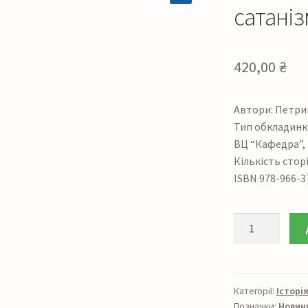
сатаніз
420,00
₴
Автори: Петрик 
Тип обкладинки
ВЦ “Кафедра”, 
Кількість сторі
ISBN 978-966-3
Еволюція
демонології
та
сатанізму
кількість
Категорії:
Історі
Позначки:
Новин