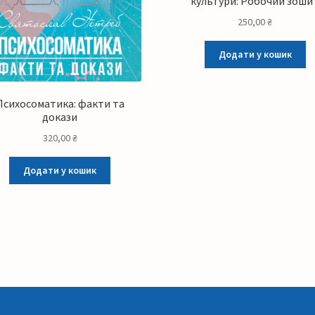
культури: Робочий зоши
250,00
₴
Додати у кошик
Психосоматика: факти та
докази
320,00
₴
Додати у кошик