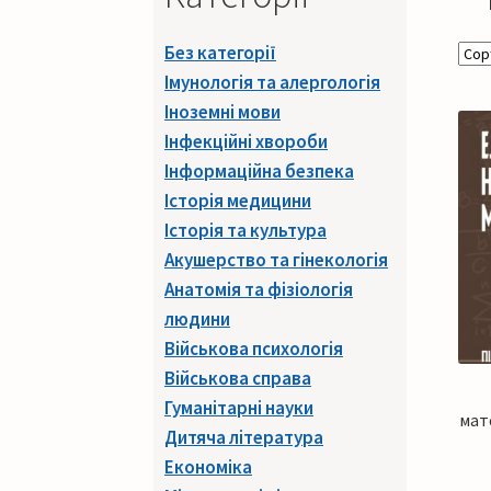
Без категорії
Імунологія та алергологія
Іноземні мови
Інфекційні хвороби
Інформаційна безпека
Історія медицини
Історія та культура
Акушерство та гінекологія
Анатомія та фізіологія
людини
Військова психологія
Військова справа
Гуманітарні науки
мат
Дитяча література
Економіка