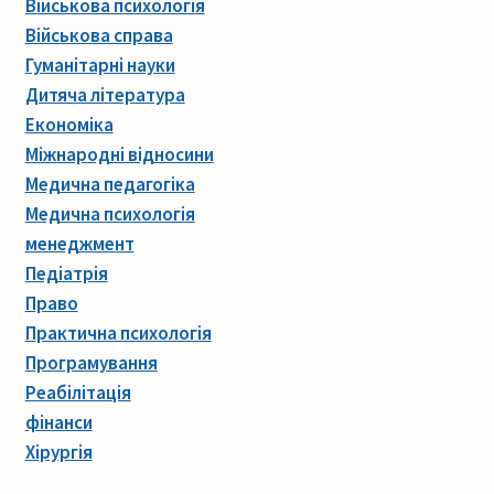
Військова психологія
Військова справа
Гуманітарні науки
Дитяча література
Економіка
Міжнародні відносини
Медична педагогіка
Медична психологія
менеджмент
Педіатрія
Право
Практична психологія
Програмування
Реабілітація
фінанси
Хірургія