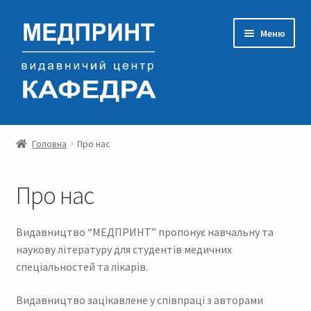
Перейти
Перейти
Меню
до
до
навігації
контенту
Каталог видань
Головна
Про нас
Про нас
Про нас
Контакти
Видавництво “МЕДПРИНТ” пропонує навчальну та
Кошик
наукову літературу для студентів медичних
спеціальностей та лікарів.
Видавництво зацікавлене у співпраці з авторами